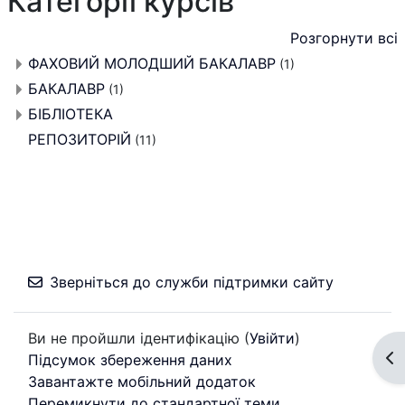
Категорії курсів
Розгорнути всі
ФАХОВИЙ МОЛОДШИЙ БАКАЛАВР
(1)
БАКАЛАВР
(1)
БІБЛІОТЕКА
РЕПОЗИТОРІЙ
(11)
Зверніться до служби підтримки сайту
Ви не пройшли ідентифікацію (
Увійти
)
Ві
Підсумок збереження даних
Завантажте мобільний додаток
Перемикнути до стандартної теми